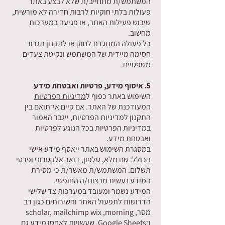
המשתמש/ת מתחייב/ת שלא לבצע באתר
פעולות בלתי חוקיות לרבות חדירה לא מורשית,
שיבוש פעילות האתר, או פגיעה במערכות
מחשוב.
כל פעולה המנוגדת לחוק או לתקנון תגרור
חסימה מיידית של המשתמש ונקיטת צעדים
משפטיים.
5. איסוף מידע, פרטיות ואבטחת מידע
השימוש באתר כפוף ל
מדיניות הפרטיות
המעודכנת של האתר. אם קיים אי־תואם בין
התקנון למדיניות הפרטיות, ייגבר האמור
במדיניות הפרטיות בכל הנוגע לפרטיות
ואבטחת מידע.
במסגרת השימוש באתר ייאסף מידע אישי
הכולל: שם מלא, טלפון, דואר אלקטרוני ופרטי
תשלום. המשתמש/ת מאשר/ת כי מסירת
המידע נעשית מרצונו/ה החופשי.
המידע נשמר ומעובד במערכות צד שלישי
הדרושות לתפעול האתר והשירותים כגון רב
מסר, scholar, mailchimp wix ,morning
ו־Google Sheets, שעשויות לאחסן מידע גם