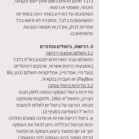
בלבד ואינם מהווים בשום אופן ייעוץ מקצועי,
פיננסי, משפטי או רפואי.
הסתמכות על המידע באתר הינה באחריות
המשתמש/ת בלבד, והחברה לא תישא בכל
אחריות לנזק, אובדן או תוצאה הנובעת
מהשימוש בו.
3. רכישות, ביטולים והחזרים
3.1 תשלום ואמצעי רכישה
התשלום עבור השירותים יתבצע בש"ח בלבד
באמצעות כרטיס אשראי, ארנקים דיגיטליים
(גוגל פיי, אפל פיי), אפליקציות תשלום (כגון Bit,
PayBox) או העברה בנקאית.
3.2 מדיניות ביטול עסקה
מדיניות ביטול העסקה כפופה לחוק הגנת
הצרכן, התשמ"א-1981, ולתקנות שהותקנו
מכוחו. הודעה על ביטול יש לשלוח לכתובת
הדוא"ל המופיעה בסעיף 13.
א. ביטול רכישת שירות או סדנה (שטרם החלה):
זכות הביטול הכללית: ניתן לבטל את העסקה
תוך 14 יום ממועד ביצוע העסקה או ממועד
קבלת מסמך פרטי העסקה (לפי המאוחר),