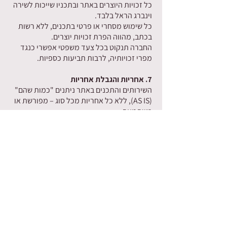
כל זכויות היוצרים באתר ובתכניו שייכות לשירה
וינברג הראל בלבד.
כל שימוש מסחרי או פרטי בתכנים, ללא רשות
בכתב, מהווה הפרת זכויות יוצרים.
החברה תנקוט בכל צעד משפטי אפשרי כנגד
מפרי זכויותיה, לרבות תביעות כספיות.
7. אחריות והגבלת אחריות
השירותים והתכנים באתר ניתנים "כמות שהם"
(AS IS), ללא כל אחריות מכל סוג – מפורשת או
משתמעת.
החברה אינה אחראית לכל נזק ישיר, עקיף,
משני או תוצאתי, העלול להיגרם למשתמש או
לצד ג' כתוצאה מהשימוש באתר.
המשתמש/ת מסכימ/ה לשפות ולפצות את
החברה בגין כל נזק, תביעה או דרישה – לרבות
הוצאות משפטיות – הנובעים מהפרת התקנון או
שימוש לא ראוי באתר.
8. הצהרות המשתמש/ת
המשתמש/ת מצהיר/ה כי הוא/היא מעל גיל 18