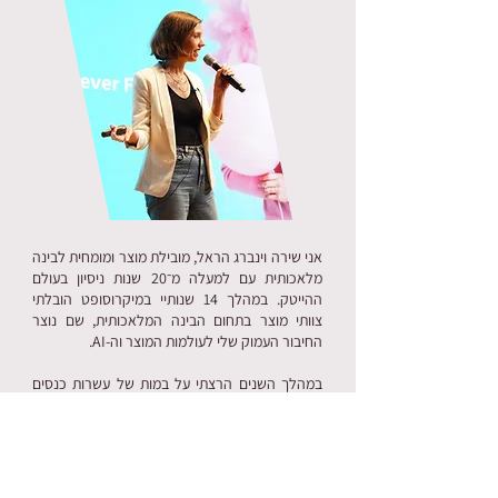
אני שירה וינברג הראל, מובילת מוצר ומומחית לבינה
מלאכותית עם למעלה מ־20 שנות ניסיון בעולם
ההייטק. במהלך 14 שנותיי במיקרוסופט הובלתי
צוותי מוצר בתחום הבינה המלאכותית, שם נוצר
החיבור העמוק שלי לעולמות המוצר וה-AI.
במהלך השנים הרצתי על במות של עשרות כנסים
מקצועיים בארץ ובעולם, השתתפתי בפאנלים
והתארחתי בארגונים רבים עם הרצאה זאת והרצאות
נוספות.
אני עובדת עם ארגונים בארץ ובעולם ומובילה את
תהליכי הטרנספורמציה שלהם לעידן ה-AI,