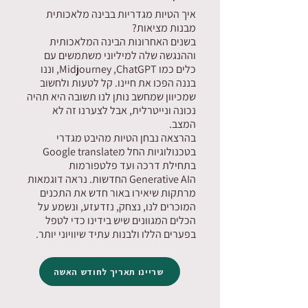
איך הטיות מגדריות בבינה מלאכותית
מבנות מציאות?
בשנים האחרונות הבינה המלאכותית
וההנגשה שלה למיליוני משתמשים עם
כלים כמו Midjourney ,ChatGPT, וננו
בננה הפכו את חיינו. קל לטעות ולחשוב
שמכיוון שמחשב נותן לנו תשובה היא תהיה
נכונה ונייטרלית, אבל לצערנו זה לא
המצב.
בהרצאה נבחן הטיות מהיבט מגדרי
בטכנולוגיות החל מGoogle translate
בתחילת דרכה ועד פלטפורמות
הGenerative AI החדשות. נראה דוגמאות
מרתקות שיאירו באור חדש את התכנים
המוכרים לנו, נצחק, נזדעזע, ונשמע על
הכלים המגוונים שיש בידינו כדי לטפל
בפערים הללו ולבנות עתיד שיוויוני יותר.
שריינו תאריך לחודש האשה